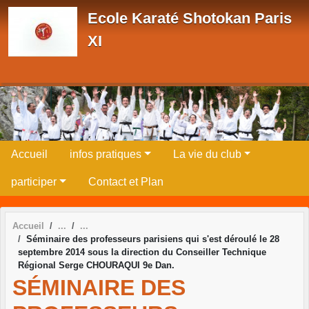
Panneau de gestion des cookies
Ecole Karaté Shotokan Paris
XI
Accueil
infos pratiques
La vie du club
participer
Contact et Plan
Accueil
Séminaire des professeurs parisiens qui s'est déroulé le 28
septembre 2014 sous la direction du Conseiller Technique
Régional Serge CHOURAQUI 9e Dan.
SÉMINAIRE DES