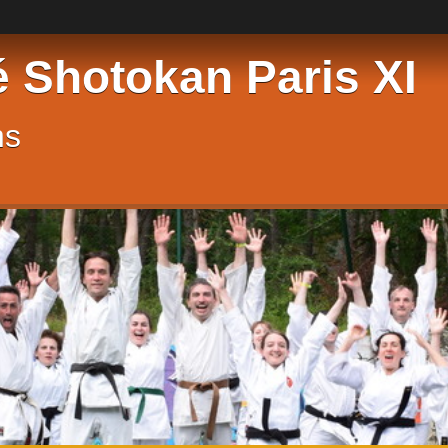
é Shotokan Paris XI
ns