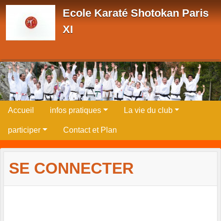
Panneau de gestion des cookies
Ecole Karaté Shotokan Paris
XI
Accueil
infos pratiques
La vie du club
participer
Contact et Plan
SE CONNECTER