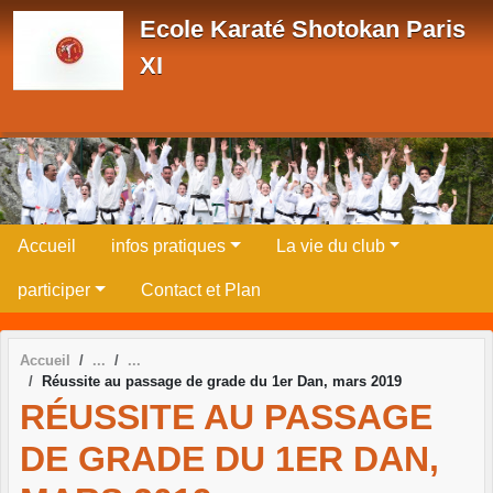
Panneau de gestion des cookies
Ecole Karaté Shotokan Paris
XI
Accueil
infos pratiques
La vie du club
participer
Contact et Plan
Accueil
Réussite au passage de grade du 1er Dan, mars 2019
RÉUSSITE AU PASSAGE
DE GRADE DU 1ER DAN,