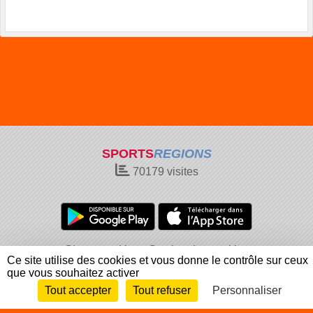
SPORTS
REGIONS
70179
visites
Charte cookies
Gestion des cookies
Ce site utilise des cookies et vous donne le contrôle sur ceux
Informations légales
Signaler un contenu inapproprié
que vous souhaitez activer
Tout accepter
Tout refuser
Personnaliser
Envie de participer ?
Connexion