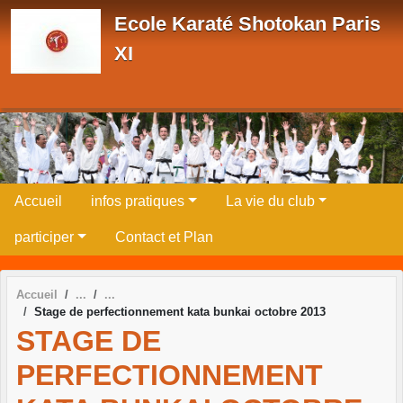
Panneau de gestion des cookies
Ecole Karaté Shotokan Paris
XI
Accueil
infos pratiques
La vie du club
participer
Contact et Plan
Accueil
Stage de perfectionnement kata bunkai octobre 2013
STAGE DE
PERFECTIONNEMENT