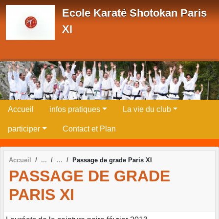
Panneau de gestion des cookies
Ecole Karaté Shotokan Paris
XI
Accueil
infos pratiques
La vie du club
participer
Contact et Plan
Accueil
Passage de grade Paris XI
PASSAGE DE GRADE
PARIS XI