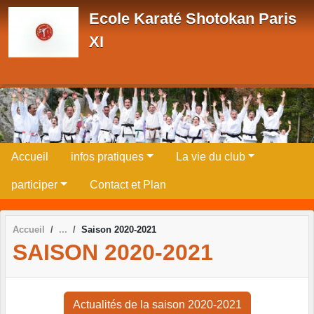
Panneau de gestion des cookies
Ecole Karaté Shotokan Paris
XI
Accueil
infos pratiques
La vie du club
participer
Contact et Plan
Accueil
Saison 2020-2021
SAISON 2020-2021
Actualités de la saison 2020-2021