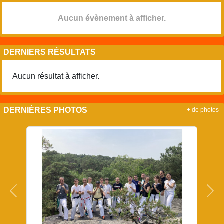
Aucun évènement à afficher.
DERNIERS RÉSULTATS
Aucun résultat à afficher.
DERNIÈRES PHOTOS
+ de photos
Précedent
Sui