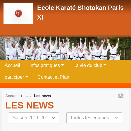
Panneau de gestion des cookies
Ecole Karaté Shotokan Paris
XI
Accueil
infos pratiques
La vie du club
participer
Contact et Plan
Accueil
Les news
LES NEWS